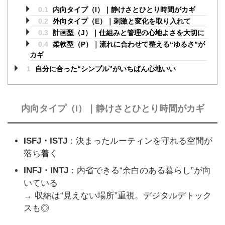
0.1
内向タイプ（I）｜静けさとひとり時間がカギ
0.2
外向タイプ（E）｜刺激と変化を取り入れて
0.3
計画型（J）｜仕組みと管理の心地よさを大切に
0.4
柔軟型（P）｜流れに合わせて整える“ゆるさ”が
カギ
1
自分に合った“シンプル”がいちばん心地いい
内向タイプ（I）｜静けさとひとり時間がカギ
ISFJ・ISTJ
：決まったルーティンを守れる空間が
落ち着く
INFJ・INTJ
：内省できる“余白のある暮らし”が向
いている
→ 収納は“見えない場所”重視。デジタルデトック
スも◎